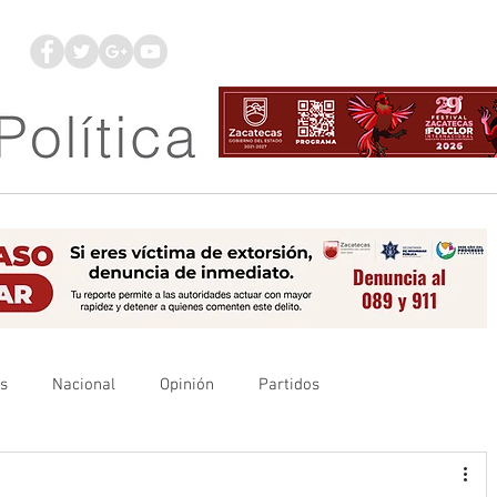
os
Nacional
Opinión
Partidos
es
UAZ
Denuncia
Poder Judicial