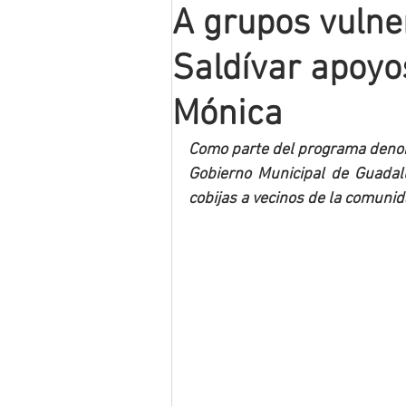
A grupos vulne
Mineros LNBP
Saldívar apoyo
Mónica
Como parte del programa denomi
Gobierno Municipal de Guadalu
cobijas a vecinos de la comuni