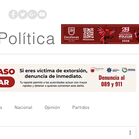
os
Nacional
Opinión
Partidos
es
UAZ
Denuncia
Poder Judicial