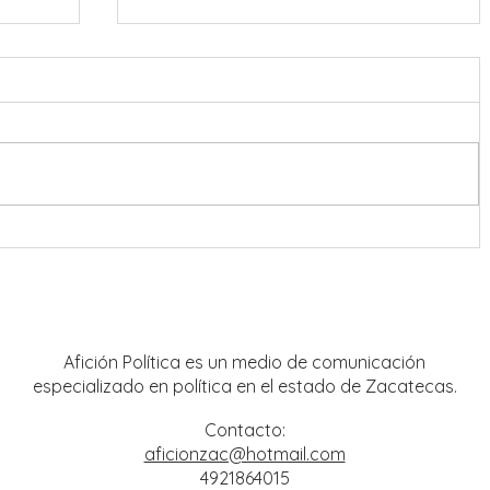
Destacan presencia de artistas
locales en Festival Cultural y
Artístico de Guadalupe 2026
Afición Política es un medio de comunicación
especializado en política en el estado de Zacatecas.
Contacto:
aficionzac@hotmail.com
4921864015