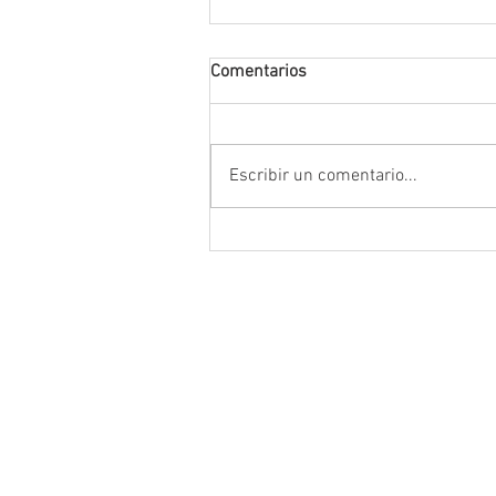
Comentarios
Escribir un comentario...
Da inicio el Festival Cultural y
Artístico de Guadalupe 2026