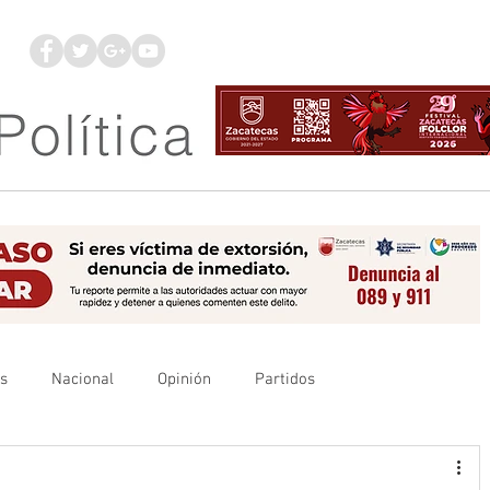
os
Nacional
Opinión
Partidos
es
UAZ
Denuncia
Poder Judicial