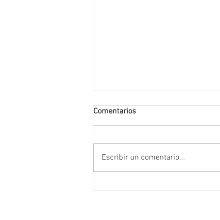
Comentarios
Escribir un comentario...
Encabeza Gobernador David M
Ávila primer Foro por la
Transformación del Campo