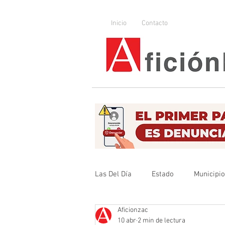
Inicio
Contacto
Las Del Día
Estado
Municipi
Aficionzac
Que no se olvide
Legislador
10 abr
2 min de lectura