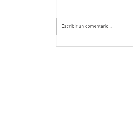
Escribir un comentario...
Encabeza Gobernador David M
Ávila primer Foro por la
Transformación del Campo
Zacatecano