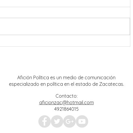
onreal
Refuerzan coordinación en
estrategia de seguridad para Feria
Nacional de Fresnillo
Afición Política es un medio de comunicación
especializado en política en el estado de Zacatecas.
Contacto:
aficionzac@hotmail.com
4921864015