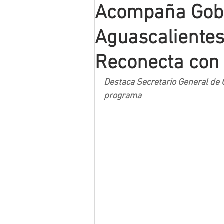
Acompaña Gobi
Mineros LNBP
Aguascaliente
Reconecta con 
Destaca Secretario General de
programa