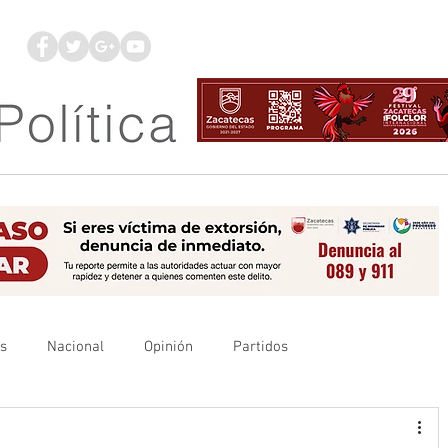
os
Nacional
Opinión
Partidos
es
UAZ
Denuncia
Poder Judicial