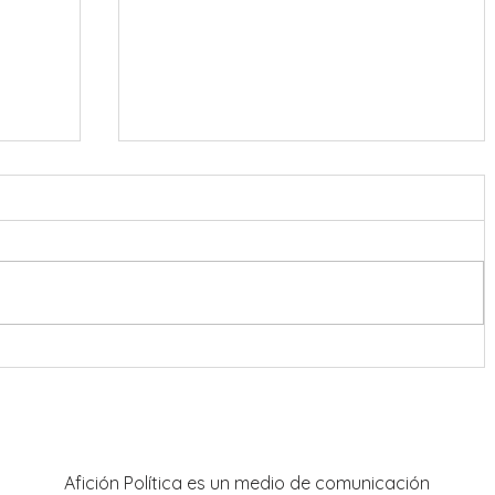
onreal
Refuerzan coordinación en
estrategia de seguridad para Feria
Nacional de Fresnillo
Afición Política es un medio de comunicación