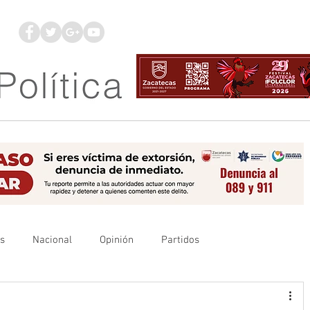
os
Nacional
Opinión
Partidos
es
UAZ
Denuncia
Poder Judicial