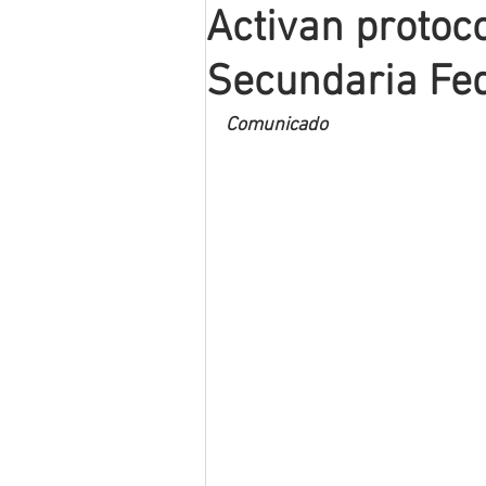
Activan protoc
Mineros LNBP
Secundaria Fed
Comunicado