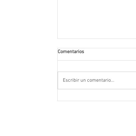
Comentarios
Escribir un comentario...
Encabeza Gobernador David M
Ávila primer Foro por la
Transformación del Campo
Zacatecano