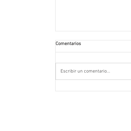
Comentarios
Escribir un comentario...
Da inicio el Festival Cultural y
Artístico de Guadalupe 2026