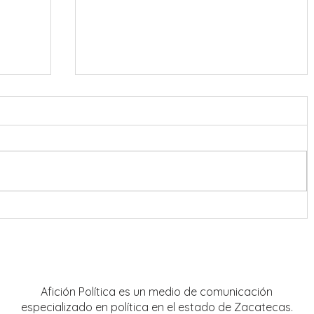
Destacan presencia de artistas
locales en Festival Cultural y
Artístico de Guadalupe 2026
Afición Política es un medio de comunicación
especializado en política en el estado de Zacatecas.