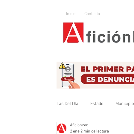
Inicio
Contacto
Las Del Día
Estado
Municipi
Aficionzac
Que no se olvide
Legislador
2 ene
2 min de lectura