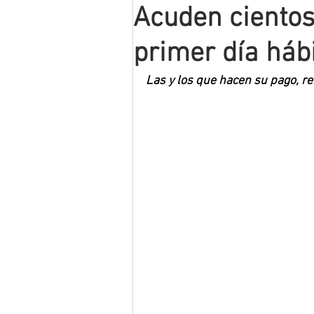
Acuden cientos
Mineros LNBP
primer día háb
Las y los que hacen su pago, r