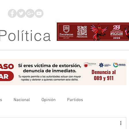
os
Nacional
Opinión
Partidos
es
UAZ
Denuncia
Poder Judicial