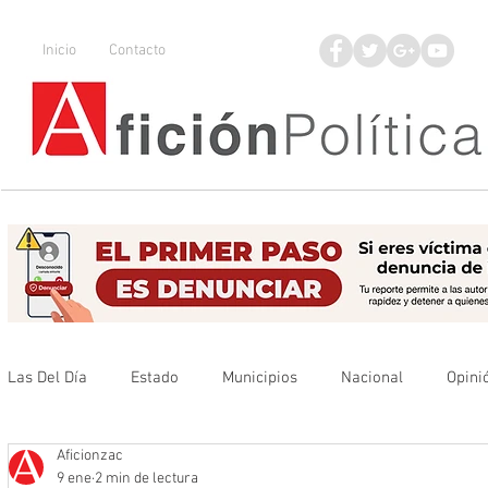
Inicio
Contacto
Las Del Día
Estado
Municipios
Nacional
Opini
Aficionzac
Que no se olvide
Legisladores
UAZ
Denuncia
9 ene
2 min de lectura