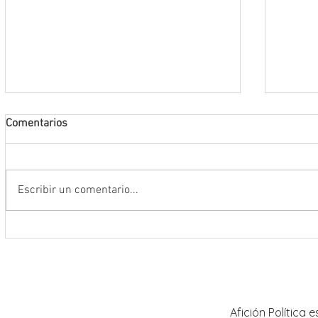
Comentarios
Escribir un comentario...
Encabeza Gobernador David Monreal
Refuer
Ávila primer Foro por la
estrat
Transformación del Campo
Nacion
Zacatecano
Afición Política