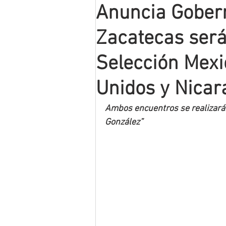
Anuncia Gober
Mineros LNBP
Zacatecas será
Selección Mexi
Unidos y Nica
Ambos encuentros se realizarán 
González”