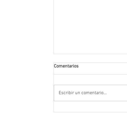
Comentarios
Escribir un comentario...
Anuncia Gobernador David Mo
campaña estatal para prevenir