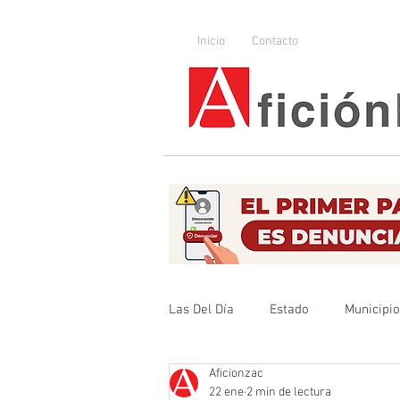
Inicio
Contacto
Las Del Día
Estado
Municipi
Aficionzac
Que no se olvide
Legislador
22 ene
2 min de lectura