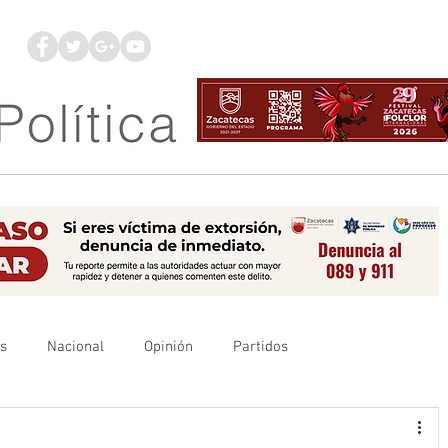
os
Nacional
Opinión
Partidos
es
UAZ
Denuncia
Poder Judicial