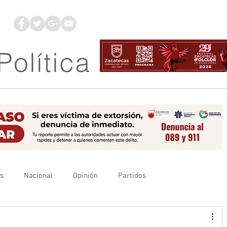
os
Nacional
Opinión
Partidos
es
UAZ
Denuncia
Poder Judicial