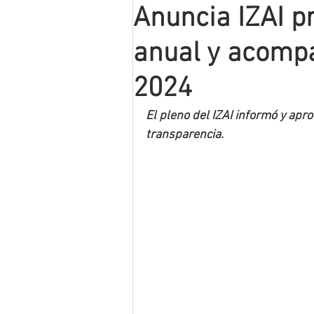
Anuncia IZAI p
Mineros LNBP
anual y acompa
2024
El pleno del IZAI informó y apr
transparencia.