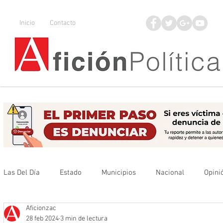
Inicio
Contacto
Las Del Día
Estado
Municipios
Nacional
Opini
Aficionzac
Que no se olvide
Legisladores
UAZ
Denuncia
28 feb 2024
3 min de lectura