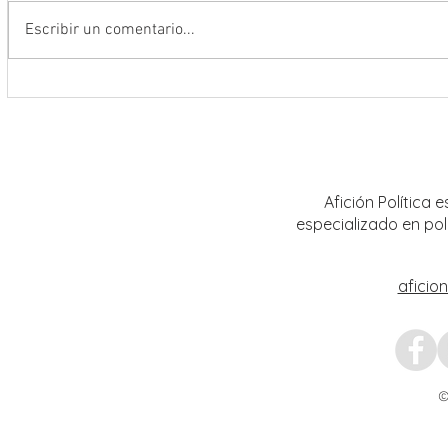
Escribir un comentario...
Encabeza Gobernador David Monreal
Refuer
Ávila primer Foro por la
estrat
Transformación del Campo
Nacion
Zacatecano
Afición Política
especializado en pol
aficio
©