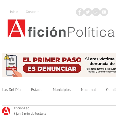
Inicio
Contacto
Las Del Día
Estado
Municipios
Nacional
Opini
Aficionzac
Que no se olvide
Legisladores
UAZ
Denuncia
9 jun
6 min de lectura