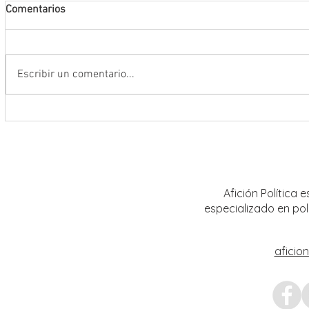
Comentarios
Escribir un comentario...
Encabeza Gobernador David Monreal
Refuer
Ávila primer Foro por la
estrat
Transformación del Campo
Nacion
Zacatecano
Afición Política
especializado en pol
aficio