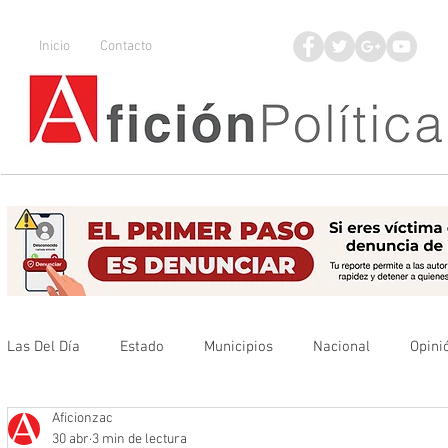
Inicio
Contacto
Las Del Día
Estado
Municipios
Nacional
Opini
Aficionzac
Que no se olvide
Legisladores
UAZ
Denuncia
30 abr
3 min de lectura