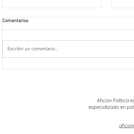
Comentarios
Escribir un comentario...
Conmemoran tercer centenario
El rit
luctuoso de Fray Margil de Jesús
bailar
Afición Política
especializado en pol
aficio