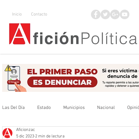
Inicio
Contacto
Las Del Día
Estado
Municipios
Nacional
Opini
Aficionzac
Que no se olvide
Legisladores
UAZ
Denuncia
5 dic 2023
2 min de lectura