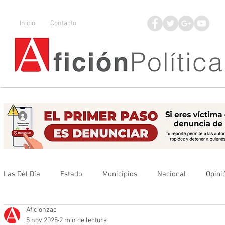
Inicio
Contacto
Las Del Día
Estado
Municipios
Nacional
Opini
Aficionzac
Que no se olvide
Legisladores
UAZ
Denuncia
5 nov 2025
2 min de lectura