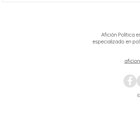
Encabeza Gobernador David Monreal
Refuer
Ávila primer Foro por la
estrat
Transformación del Campo
Nacion
Zacatecano
Afición Política
especializado en pol
aficio
©