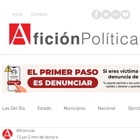
Inicio
Contacto
Las Del Día
Estado
Municipios
Nacional
Opini
Aficionzac
Que no se olvide
Legisladores
UAZ
Denuncia
13 jun
2 min de lectura