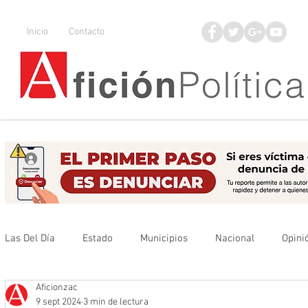
Inicio
Contacto
Las Del Día
Estado
Municipios
Nacional
Opini
Aficionzac
Que no se olvide
Legisladores
UAZ
Denuncia
9 sept 2024
3 min de lectura