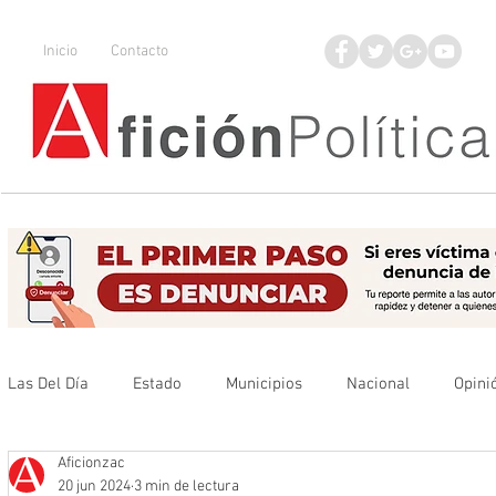
Inicio
Contacto
Las Del Día
Estado
Municipios
Nacional
Opini
Aficionzac
Que no se olvide
Legisladores
UAZ
Denuncia
20 jun 2024
3 min de lectura