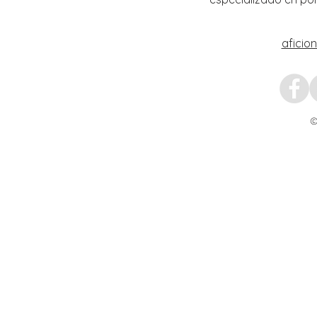
aficio
©