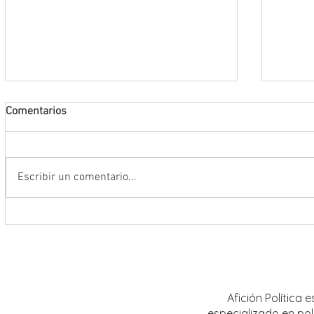
Comentarios
Escribir un comentario...
Encabeza Gobernador David Monreal
Refuer
Ávila primer Foro por la
estrat
Transformación del Campo
Nacion
Zacatecano
Afición Política
especializado en pol