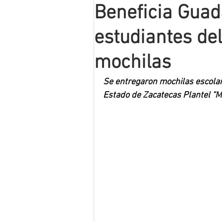
Beneficia Guad
Mineros LNBP
estudiantes de
mochilas
Se entregaron mochilas escolare
Estado de Zacatecas Plantel “Mt