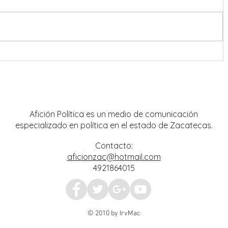
Destacan presencia de artistas
locales en Festival Cultural y
Artístico de Guadalupe 2026
Afición Política es un medio de comunicación
especializado en política en el estado de Zacatecas.
Contacto:
aficionzac@hotmail.com
4921864015
© 2010 by IrvMac