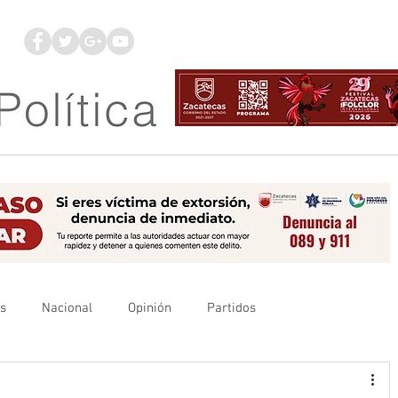
os
Nacional
Opinión
Partidos
es
UAZ
Denuncia
Poder Judicial