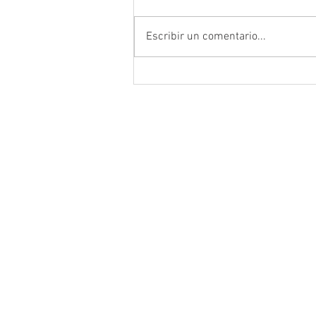
Escribir un comentario...
Da inicio el Festival Cultural y
Artístico de Guadalupe 2026