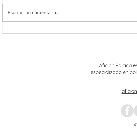
Escribir un comentario...
Da inicio el Festival Cultural y
Destac
Artístico de Guadalupe 2026
locale
Artíst
Afición Política
especializado en pol
aficio
©