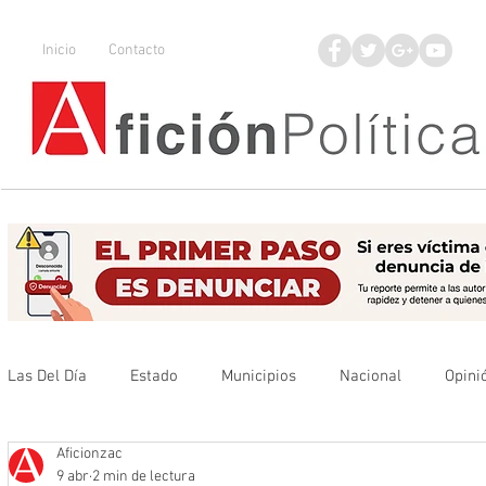
Inicio
Contacto
Las Del Día
Estado
Municipios
Nacional
Opini
Aficionzac
Que no se olvide
Legisladores
UAZ
Denuncia
9 abr
2 min de lectura