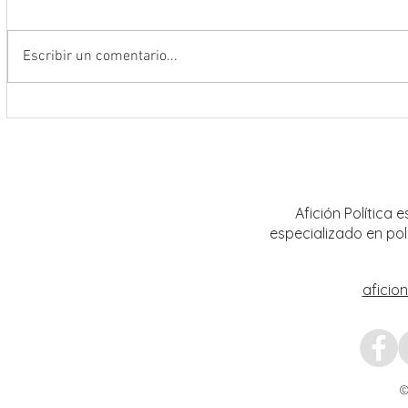
Escribir un comentario...
Conmemoran tercer centenario
El rit
luctuoso de Fray Margil de Jesús
bailar
Afición Política
especializado en pol
aficio
©