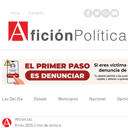
Inicio
Contacto
Las Del Día
Estado
Municipios
Nacional
Opini
Aficionzac
Que no se olvide
Legisladores
UAZ
Denuncia
8 nov 2025
2 min de lectura