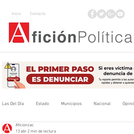
Inicio
Contacto
Las Del Día
Estado
Municipios
Nacional
Opini
Aficionzac
Que no se olvide
Legisladores
UAZ
Denuncia
13 abr
2 min de lectura