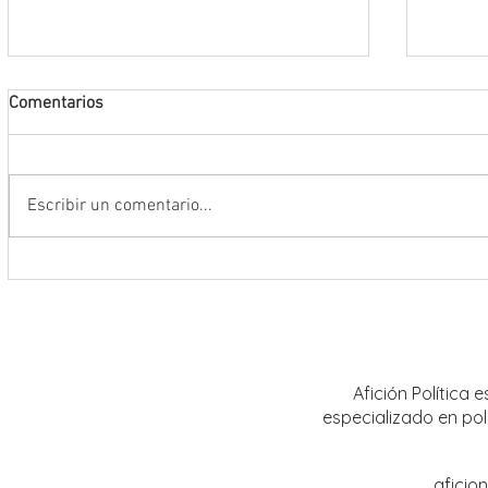
Comentarios
Escribir un comentario...
Abre INE convocatoria para ingresar
Realiz
al Servicio Profesional Electoral en
sobre 
plazas de Institutos Electorales
mujere
Estatales
Afición Política
especializado en pol
aficio