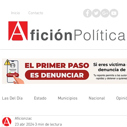
Inicio
Contacto
Las Del Día
Estado
Municipios
Nacional
Opini
Aficionzac
Que no se olvide
Legisladores
UAZ
Denuncia
23 abr 2024
3 min de lectura