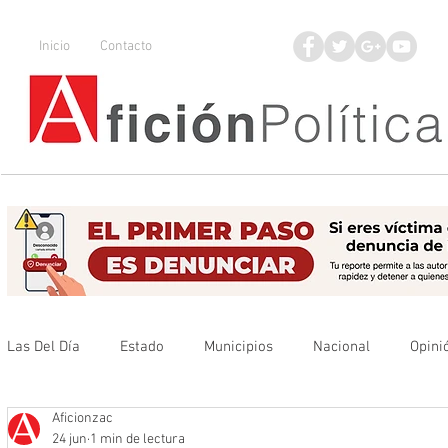
Inicio
Contacto
Las Del Día
Estado
Municipios
Nacional
Opini
Aficionzac
Que no se olvide
Legisladores
UAZ
Denuncia
24 jun
1 min de lectura