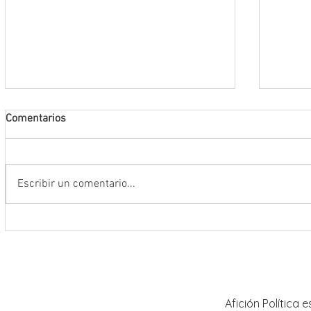
Comentarios
Escribir un comentario...
Conmemoran tercer centenario
El rit
luctuoso de Fray Margil de Jesús
bailar
Afición Política