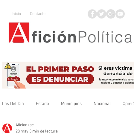
Inicio
Contacto
Las Del Día
Estado
Municipios
Nacional
Opini
Aficionzac
Que no se olvide
Legisladores
UAZ
Denuncia
28 may
3 min de lectura