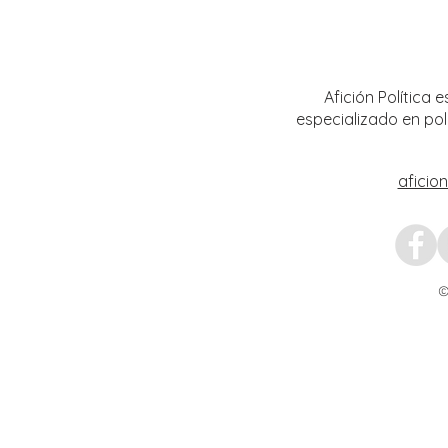
Da inicio el Festival Cultural y
Destac
Artístico de Guadalupe 2026
locale
Artíst
Afición Política
especializado en pol
aficio
©