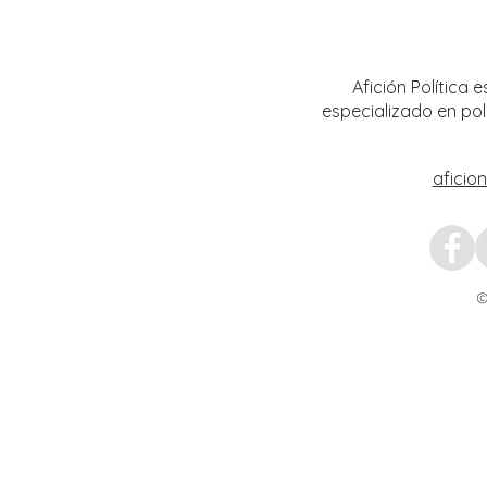
Ávila primer Foro por la
estrat
Transformación del Campo
Nacion
Zacatecano
Afición Política
especializado en pol
aficio
©