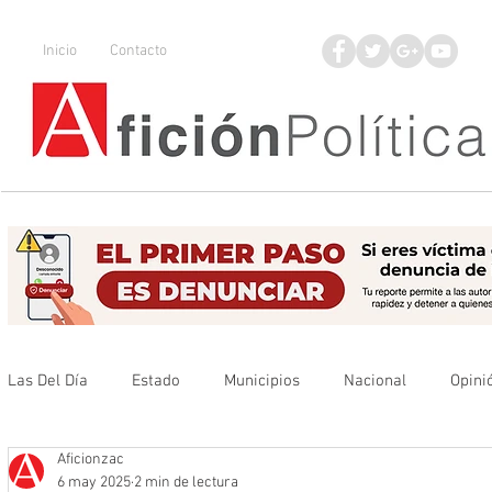
Inicio
Contacto
Las Del Día
Estado
Municipios
Nacional
Opini
Aficionzac
Que no se olvide
Legisladores
UAZ
Denuncia
6 may 2025
2 min de lectura