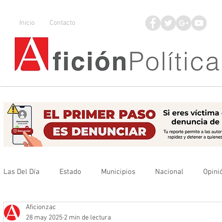
Inicio
Contacto
Las Del Día
Estado
Municipios
Nacional
Opini
Aficionzac
Que no se olvide
Legisladores
UAZ
Denuncia
28 may 2025
2 min de lectura