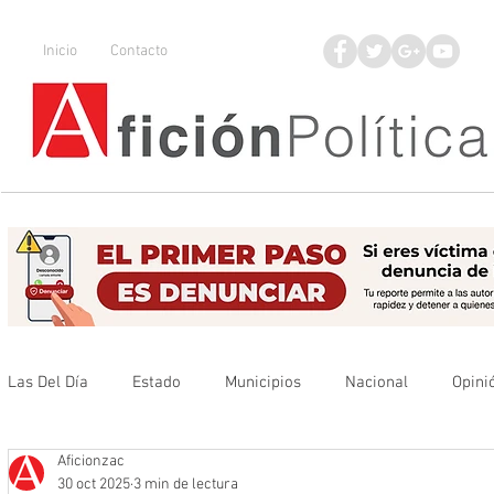
Inicio
Contacto
Las Del Día
Estado
Municipios
Nacional
Opini
Aficionzac
Que no se olvide
Legisladores
UAZ
Denuncia
30 oct 2025
3 min de lectura