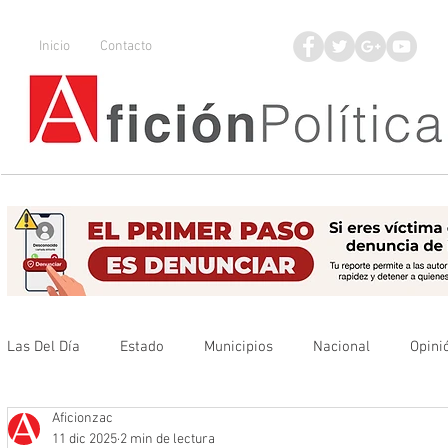
Inicio
Contacto
Las Del Día
Estado
Municipios
Nacional
Opini
Aficionzac
Que no se olvide
Legisladores
UAZ
Denuncia
11 dic 2025
2 min de lectura