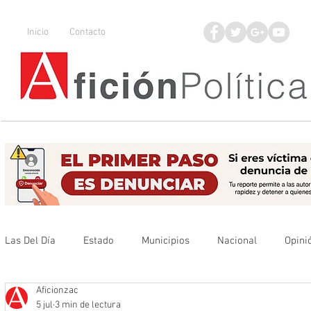
Inicio
Contacto
Las Del Día
Estado
Municipios
Nacional
Opini
Aficionzac
Que no se olvide
Legisladores
UAZ
Denuncia
5 jul
3 min de lectura