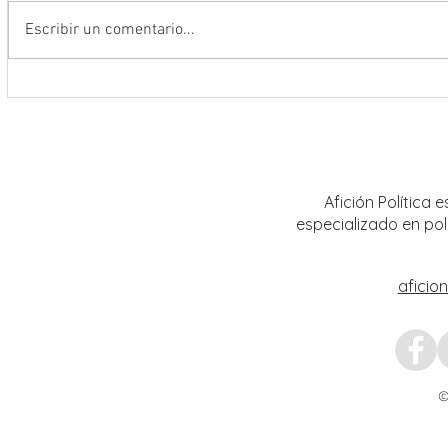
Escribir un comentario...
Encabeza Gobernador David Monreal
Refuer
Ávila primer Foro por la
estrat
Transformación del Campo
Nacion
Zacatecano
Afición Política
especializado en pol
aficio
©