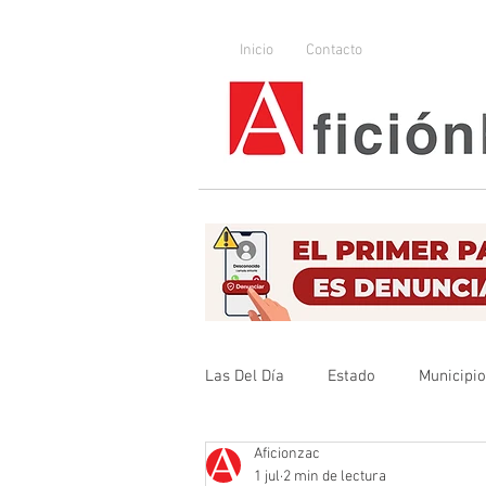
Inicio
Contacto
Las Del Día
Estado
Municipi
Aficionzac
Que no se olvide
Legislador
1 jul
2 min de lectura