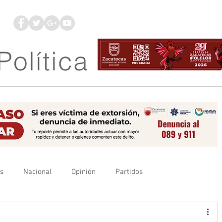
os
Nacional
Opinión
Partidos
es
UAZ
Denuncia
Poder Judicial