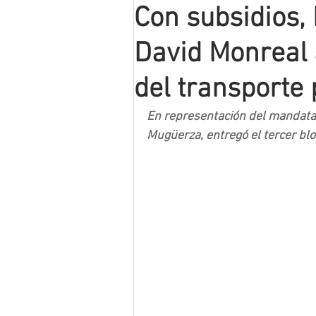
Con subsidios,
Mineros LNBP
David Monreal 
del transporte 
En representación del mandatar
Mugüerza, entregó el tercer blo