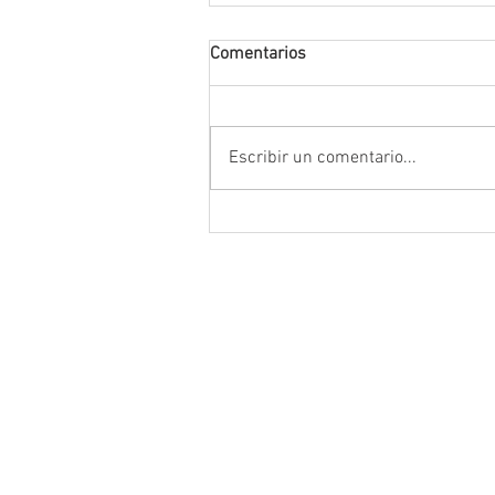
Comentarios
Escribir un comentario...
Conmemoran tercer centenari
luctuoso de Fray Margil de Je