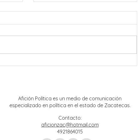
o
El ritmo de las “sonoras” puso a
sús
bailar a Guadalupe
Afición Política es un medio de comunicación
especializado en política en el estado de Zacatecas.
Contacto:
aficionzac@hotmail.com
4921864015