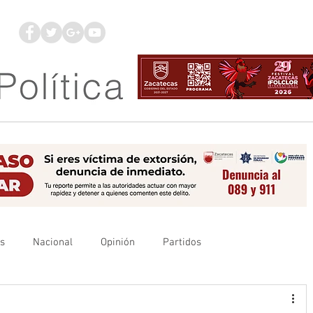
os
Nacional
Opinión
Partidos
es
UAZ
Denuncia
Poder Judicial