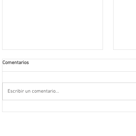
Comentarios
Escribir un comentario...
Conmemoran tercer centenario
El rit
luctuoso de Fray Margil de Jesús
bailar