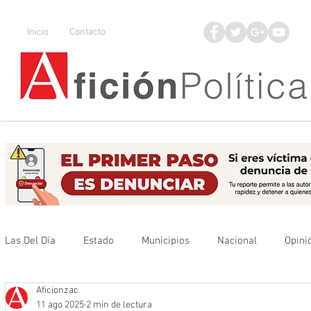
Inicio
Contacto
Las Del Día
Estado
Municipios
Nacional
Opini
Aficionzac
Que no se olvide
Legisladores
UAZ
Denuncia
11 ago 2025
2 min de lectura