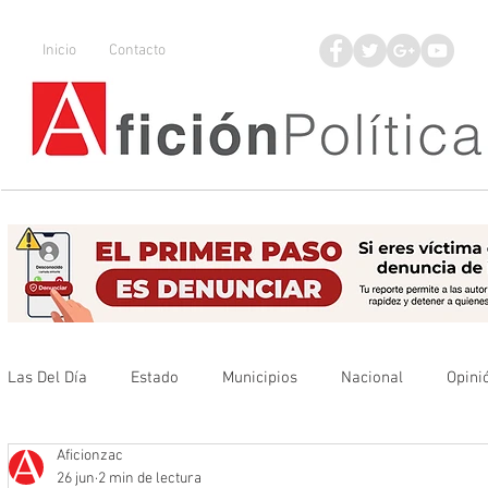
Inicio
Contacto
Las Del Día
Estado
Municipios
Nacional
Opini
Aficionzac
Que no se olvide
Legisladores
UAZ
Denuncia
26 jun
2 min de lectura