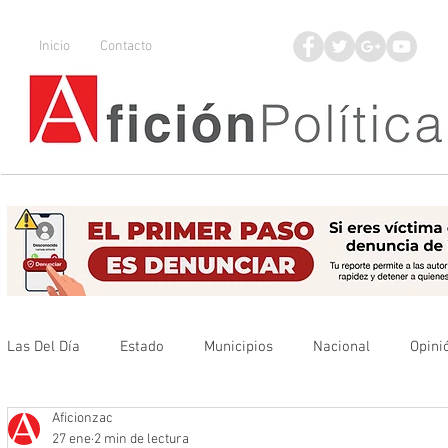
Inicio
Contacto
Las Del Día
Estado
Municipios
Nacional
Opini
Aficionzac
Que no se olvide
Legisladores
UAZ
Denuncia
27 ene
2 min de lectura