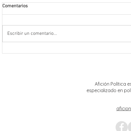
Comentarios
Escribir un comentario...
La FENALIZ 2026 homenajeará al
UAZ im
narrador y dramaturgo universitario
curric
Alberto Huerta
Afición Política
especializado en pol
aficio