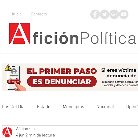
Inicio
Contacto
Las Del Día
Estado
Municipios
Nacional
Opini
Aficionzac
Que no se olvide
Legisladores
UAZ
Denuncia
4 jun
2 min de lectura