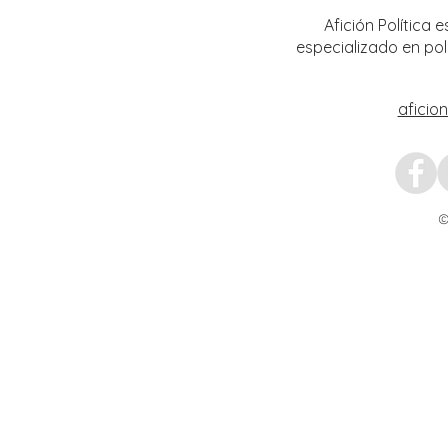
julio
Afición Política
especializado en pol
aficio
©