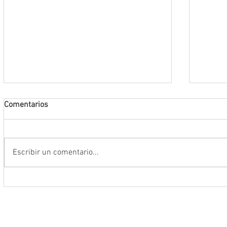
Comentarios
Escribir un comentario...
Anuncia Gobernador David Monreal
Operac
campaña estatal para prevenir y
estruc
combatir la extorsión en el campo
tigre 
zacatecano
invest