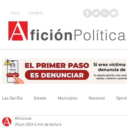
Inicio
Contacto
Las Del Día
Estado
Municipios
Nacional
Opini
Aficionzac
Que no se olvide
Legisladores
UAZ
Denuncia
28 jun 2024
2 min de lectura