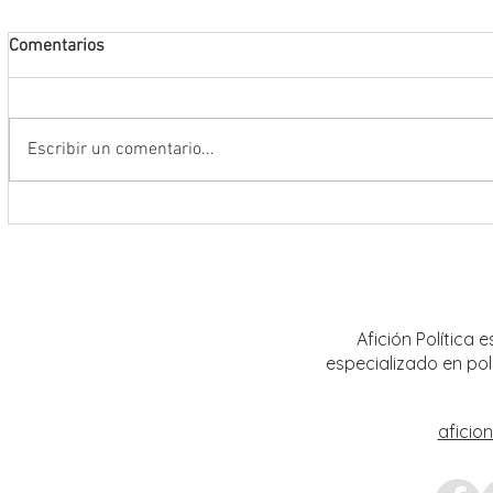
Comentarios
Escribir un comentario...
Abre INE convocatoria para ingresar
Realiz
al Servicio Profesional Electoral en
sobre 
plazas de Institutos Electorales
mujere
Estatales
Afición Política
especializado en pol
aficio