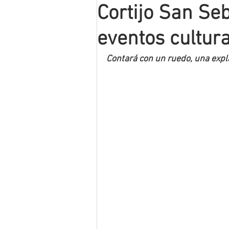
Cortijo San Se
Mineros LNBP
eventos cultura
Contará con un ruedo, una expla