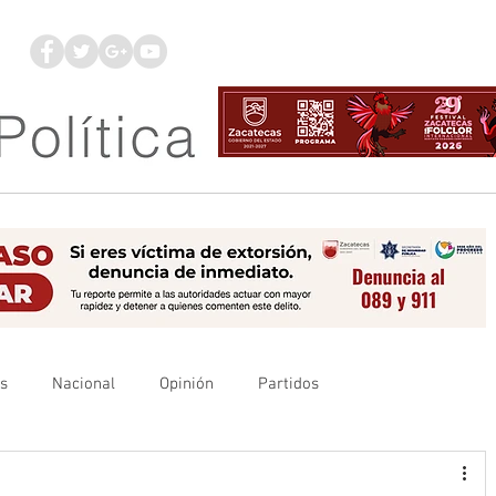
os
Nacional
Opinión
Partidos
es
UAZ
Denuncia
Poder Judicial