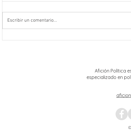
Escribir un comentario...
Conmemoran tercer centenario
El rit
luctuoso de Fray Margil de Jesús
bailar
Afición Política
especializado en pol
aficio
©