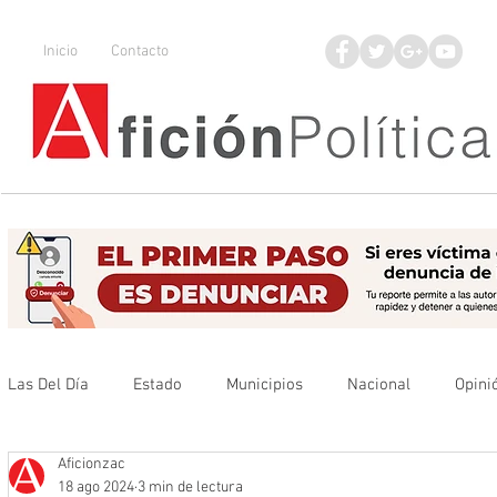
Inicio
Contacto
Las Del Día
Estado
Municipios
Nacional
Opini
Aficionzac
Que no se olvide
Legisladores
UAZ
Denuncia
18 ago 2024
3 min de lectura