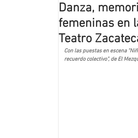
Danza, memoria
Mineros LNBP
femeninas en l
Teatro Zacatec
Con las puestas en escena “Niña
recuerdo colectivo”, de El Mezqu