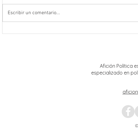
Escribir un comentario...
Encabeza Gobernador David Monreal
Refuer
Ávila primer Foro por la
estrat
Transformación del Campo
Nacion
Zacatecano
Afición Política
especializado en pol
aficio
©