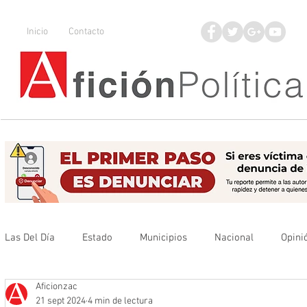
Inicio
Contacto
Las Del Día
Estado
Municipios
Nacional
Opini
Aficionzac
Que no se olvide
Legisladores
UAZ
Denuncia
21 sept 2024
4 min de lectura