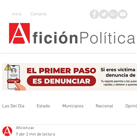
Inicio
Contacto
Las Del Día
Estado
Municipios
Nacional
Opini
Aficionzac
Que no se olvide
Legisladores
UAZ
Denuncia
9 abr
2 min de lectura