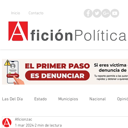
Inicio
Contacto
Las Del Día
Estado
Municipios
Nacional
Opini
Aficionzac
Que no se olvide
Legisladores
UAZ
Denuncia
1 mar 2024
2 min de lectura