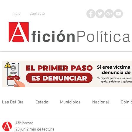
Inicio
Contacto
Las Del Día
Estado
Municipios
Nacional
Opini
Aficionzac
Que no se olvide
Legisladores
UAZ
Denuncia
20 jun
2 min de lectura