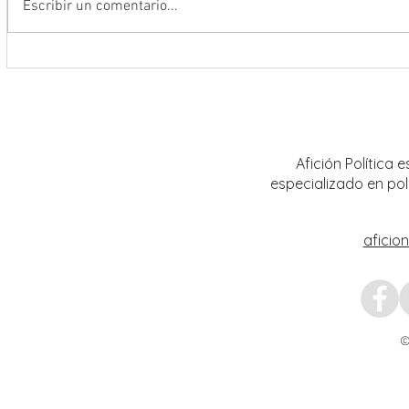
Escribir un comentario...
Abre INE convocatoria para ingresar
Realiz
al Servicio Profesional Electoral en
sobre 
plazas de Institutos Electorales
mujere
Estatales
Afición Política
especializado en pol
aficio
©