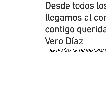
Desde todos lo
Mineros LNBP
llegamos al co
contigo querid
Vero Díaz
SIETE AÑOS DE TRANSFORMA