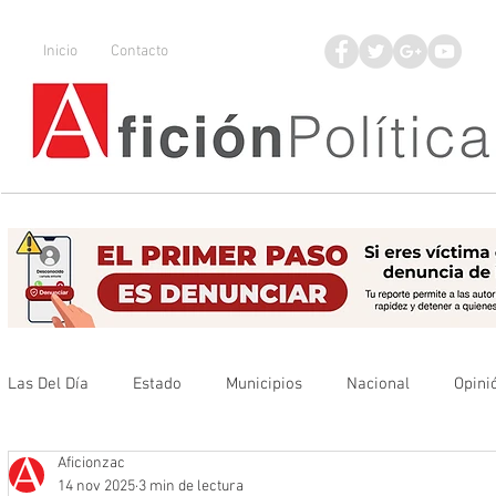
Inicio
Contacto
Las Del Día
Estado
Municipios
Nacional
Opini
Aficionzac
Que no se olvide
Legisladores
UAZ
Denuncia
14 nov 2025
3 min de lectura