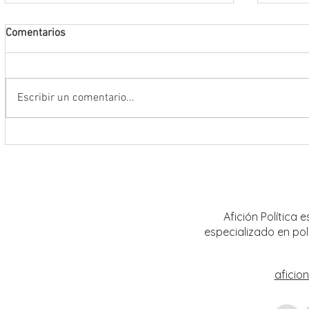
Comentarios
Escribir un comentario...
Encabeza Gobernador David Monreal
Refuer
Ávila primer Foro por la
estrat
Transformación del Campo
Nacion
Zacatecano
Afición Política
especializado en pol
aficio