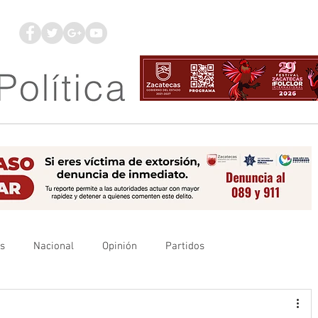
os
Nacional
Opinión
Partidos
es
UAZ
Denuncia
Poder Judicial