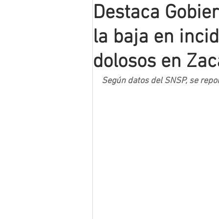
Destaca Gobier
Mineros LNBP
la baja en inci
dolosos en Zac
Según datos del SNSP, se report