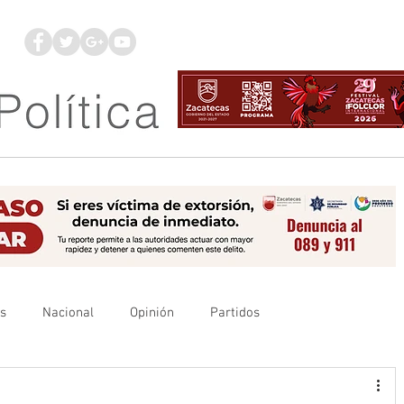
os
Nacional
Opinión
Partidos
es
UAZ
Denuncia
Poder Judicial