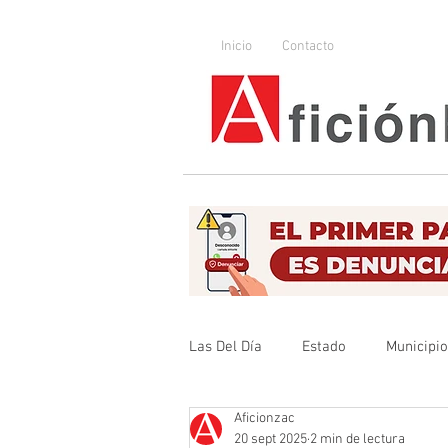
Inicio
Contacto
Las Del Día
Estado
Municipi
Aficionzac
Que no se olvide
Legislador
20 sept 2025
2 min de lectura