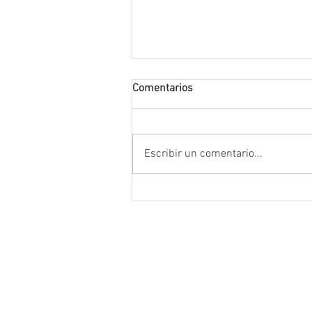
Comentarios
Escribir un comentario...
Encabeza Gobernador David M
Ávila primer Foro por la
Transformación del Campo
Zacatecano