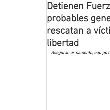
Detienen Fuerz
Mineros LNBP
probables gene
rescatan a víct
libertad
Aseguran armamento, equipo tác