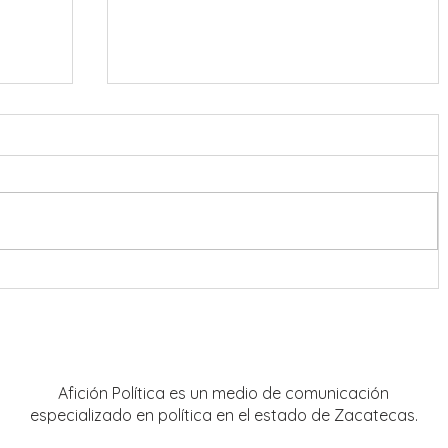
onreal
Refuerzan coordinación en
estrategia de seguridad para Feria
Nacional de Fresnillo
Afición Política es un medio de comunicación
especializado en política en el estado de Zacatecas.