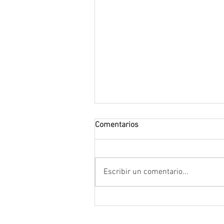
Comentarios
Escribir un comentario...
Encabeza Gobernador David M
Ávila primer Foro por la