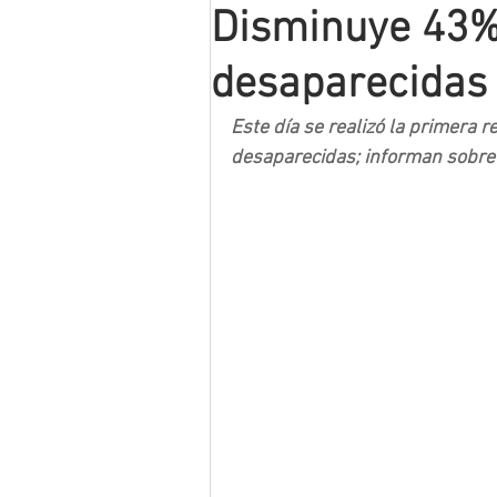
Disminuye 43%
Mineros LNBP
desaparecidas
Este día se realizó la primera r
desaparecidas; informan sobr