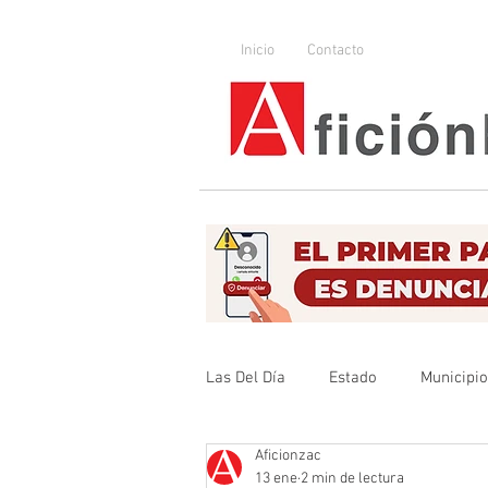
Inicio
Contacto
Las Del Día
Estado
Municipi
Aficionzac
Que no se olvide
Legislador
13 ene
2 min de lectura