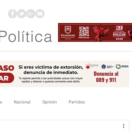
os
Nacional
Opinión
Partidos
es
UAZ
Denuncia
Poder Judicial