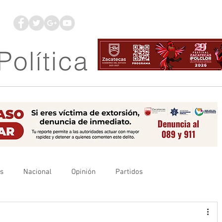
os
Nacional
Opinión
Partidos
es
UAZ
Denuncia
Poder Judicial