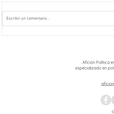
Escribir un comentario...
Abre INE convocatoria para ingresar
Realiz
al Servicio Profesional Electoral en
sobre 
plazas de Institutos Electorales
mujere
Estatales
Afición Política
especializado en pol
aficio
©