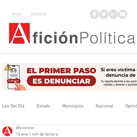
Inicio
Contacto
Las Del Día
Estado
Municipios
Nacional
Opini
Aficionzac
Que no se olvide
Legisladores
UAZ
Denuncia
12 ene
1 min de lectura